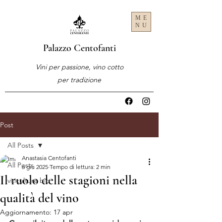
ME
NU
Palazzo Centofanti
Vini per passione, vino cotto
per tradizione
Post
All Posts
Anastasia Centofanti
All Posts
6 giu 2025
Tempo di lettura: 2 min
Il ruolo delle stagioni nella
viticulture bio
qualità del vino
Aggiornamento:
17 apr