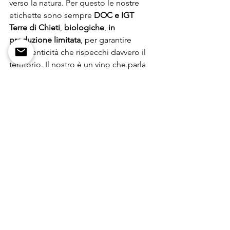
verso la natura. Per questo le nostre 
etichette sono sempre 
DOC e IGT 
Terre di Chieti
, 
biologiche
, 
in 
produzione limitata
, per garantire 
un’autenticità che rispecchi davvero il 
territorio. Il nostro è un vino che parla 
la lingua delle stagioni, della terra e 
della passione familiare.
Scopri la nostra filosofia BIO
Palazzo Centofanti
biologico
agricoltura sostenibile
bio Palazzo Centofanti
vigneti sostenibili
produzione vino