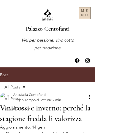
ME
NU
Palazzo Centofanti
Vini per passione, vino cotto
per tradizione
Post
All Posts
Anastasia Centofanti
All Posts
11 gen
Tempo di lettura: 2 min
Vini rossi e inverno: perché la
viticulture bio
stagione fredda li valorizza
Aggiornamento:
14 gen