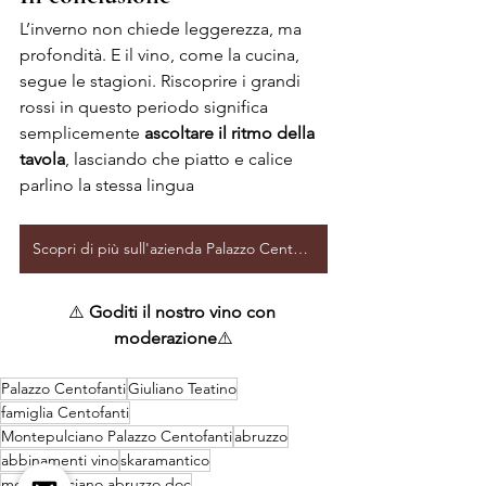
L’inverno non chiede leggerezza, ma 
profondità. E il vino, come la cucina, 
segue le stagioni. Riscoprire i grandi 
rossi in questo periodo significa 
semplicemente 
ascoltare il ritmo della 
tavola
, lasciando che piatto e calice 
parlino la stessa lingua
Scopri di più sull'azienda Palazzo Centofanti
⚠️ 
Goditi il nostro vino con 
moderazione
⚠️
Palazzo Centofanti
Giuliano Teatino
famiglia Centofanti
Montepulciano Palazzo Centofanti
abruzzo
abbinamenti vino
skaramantico
montepulciano abruzzo doc