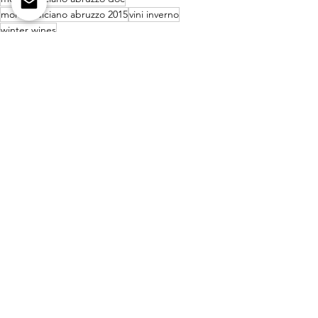
montepulciano abruzzo 2015
vini inverno
winter wines
Mostra tutti
Post recenti