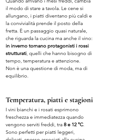
Quando arrivano i mesi freddi, cambia 
il modo di stare a tavola. Le cene si 
allungano, i piatti diventano più caldi e 
la convivialità prende il posto della 
fretta. È un passaggio quasi naturale, 
che riguarda la cucina ma anche il vino: 
in inverno tornano protagonisti i rossi 
strutturati
, quelli che hanno bisogno di 
tempo, temperatura e attenzione.
Non è una questione di moda, ma di 
equilibrio.
Temperatura, piatti e stagioni
I vini bianchi e i rosati esprimono 
freschezza e immediatezza quando 
vengono serviti freddi, tra 
8 e 12 °C
. 
Sono perfetti per piatti leggeri, 
delicati, spesso associati alla cucina 