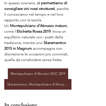
In questo scenario, 
ci permettiamo di 
consigliare vini rossi strutturati
, perché 
li conosciamo nel tempo e nel loro 
rapporto con la tavola. 
Un 
Montepulciano d’Abruzzo maturo
, 
come l’
Etichetta Rossa 2019
, trova un 
equilibrio naturale con i piatti della 
tradizione, mentre uno 
Skaramantico 
2015 in Magnum
 accompagna con 
discrezione le occasioni più conviviali, 
quelle da condividere senza fretta.
Montepulciano d'Abruzzo DOC 2019
Skaramantico, Montepulciano d'Abruzzo DOC 2015
In conclusione