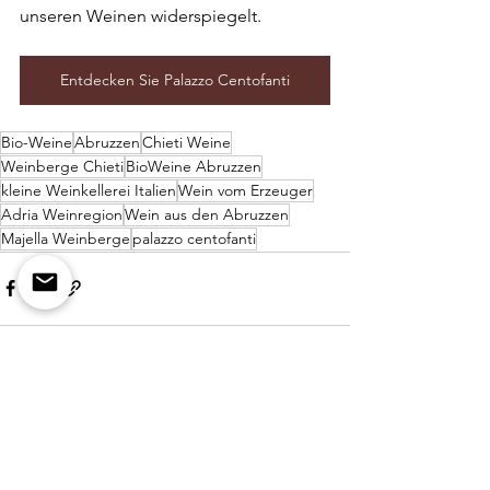
unseren Weinen widerspiegelt.
Entdecken Sie Palazzo Centofanti
Bio-Weine
Abruzzen
Chieti Weine
Weinberge Chieti
BioWeine Abruzzen
kleine Weinkellerei Italien
Wein vom Erzeuger
Adria Weinregion
Wein aus den Abruzzen
Majella Weinberge
palazzo centofanti
Alle ansehen
Aktuelle Beiträge