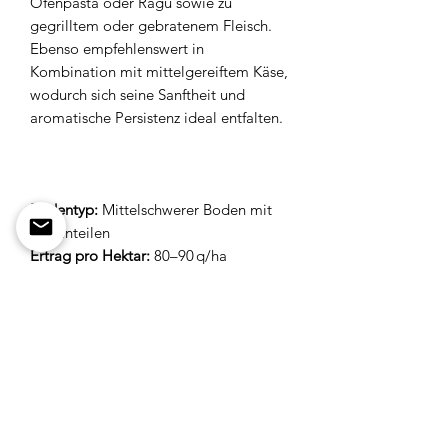
Ofenpasta oder Ragù sowie zu
gegrilltem oder gebratenem Fleisch.
Ebenso empfehlenswert in
Kombination mit mittelgereiftem Käse,
wodurch sich seine Sanftheit und
aromatische Persistenz ideal entfalten.
Bodentyp:
Mittelschwerer Boden mit
Kiesanteilen
Ertrag pro Hektar:
80–90 q/ha
Lesezeit:
Zweite Oktoberdekade
Vinifikation:
Rotweinbereitung mit
verlängertem Maischekontakt in
temperaturkontrollierten
Edelstahltanks.
Ausbau:
Reifung in Barriques,