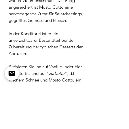
wahrer Gaumenschmaus. Mit Essig
angereichert ist Mosto Cotto eine
hervorragende Zutat für Salatdressings,
gegrilltes Gemüse und Fleisch.
In der Konditorei ist er ein
unverzichtbarer Bestandteil bei der
Zubereitung der typischen Desserts der
Abruzzen.
Probieren Sie ihn auf Vanille- oder Fior
di Latte-Eis und auf "
zurbetta
", d.h.
frischem Schnee und Mosto Cotto, ein
fantastisches Bild aus vergangenen
Zeiten!
Azienda agrobiologica di Centofanti
Piacentino