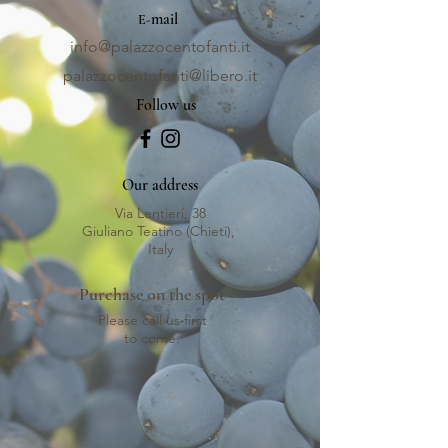
mail
E-
info@palazzocentofanti.it
palazzocentofanti@libero.it
Follow us
Our address
Via Lentieri, 38
Giuliano Teatino (Chieti),
Italy
Purchase on the spot
Please call us first
to come.