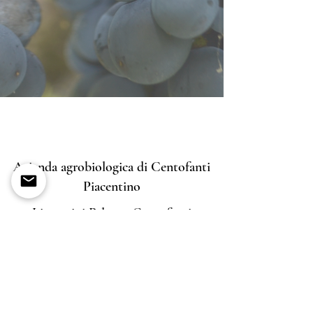
Azienda agrobiologica di Centofanti
Piacentino
Linea vini Palazzo Centofanti
Via Lentieri, 38
Giuliano Teatino (CH) ITALIA
info@palazzocentofanti.it