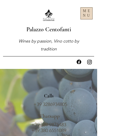
ME
NU
Palazzo Centofanti
Wines by passion, Vino cotto by
tradition
Calls
+39 3286934805
Whatsapp
+39 389 9875483
+39 380 6551089