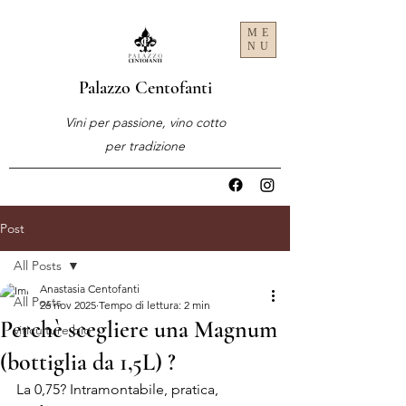
ME
NU
Palazzo Centofanti
Vini per passione, vino cotto
per tradizione
Post
All Posts
Anastasia Centofanti
All Posts
26 nov 2025
Tempo di lettura: 2 min
Perchè scegliere una Magnum
viticulture bio
(bottiglia da 1,5L) ?
La 0,75? Intramontabile, pratica, 