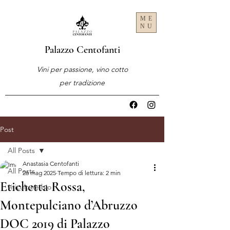
ME
NU
Palazzo Centofanti
Vini per passione, vino cotto
per tradizione
Post
All Posts
Anastasia Centofanti
All Posts
26 mag 2025
Tempo di lettura: 2 min
Etichetta Rossa,
viticulture bio
Montepulciano d’Abruzzo
DOC 2019 di Palazzo