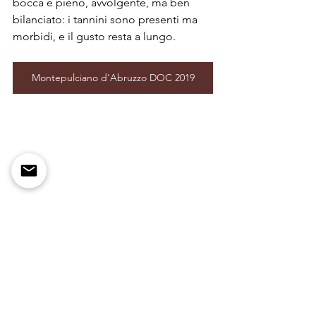
bocca è pieno, avvolgente, ma ben 
bilanciato: i tannini sono presenti ma 
morbidi, e il gusto resta a lungo.
Montepulciano d'Abruzzo DOC 2019
Calice Montepulciano d'Abruzzo Palazzo 
Centofanti