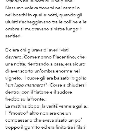
Mannari 
nelle notti di luna piena. 
Nessuno voleva trovarsi nei campi o 
nei boschi in quelle notti, quando gli 
ululati riecheggiavano tra le colline e le 
ombre si muovevano sinistre lungo i 
sentieri. 
E c’era chi giurava di averli visti 
davvero. Come nonno Piacentino, che 
una notte, rientrando a casa, era sicuro 
di aver scorto un’ombra enorme nel 
vigneto. Il cuore gli era balzato in gola: 
"
un lupo mannaro!
". Corse a chiudersi 
dentro, con il fiatone e il sudore 
freddo sulla fronte.
La mattina dopo, la verità venne a galla. 
Il “mostro” altro non era che un 
compaesano che aveva alzato un po’ 
troppo il gomito ed era finito tra i filari 