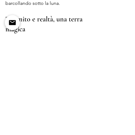
barcollando sotto la luna. 
Tra mito e realtà, una terra 
magica
Oggi queste storie ci fanno sorridere, 
ma in fondo il loro fascino resta 
immutato. Gli abruzzesi hanno sempre 
avuto un legame profondo con la 
propria terra, un misto di rispetto e 
meraviglia. Noi di
 Palazzo Centofanti
, 
che tra le vigne ci siamo cresciuti, 
amiamo pensare che ogni bottiglia del 
nostro vino custodisca un po’ di questa 
magia antica.
La nostra azienda
Palazzo Centofanti
biologico
abruzzo
storia vigneto