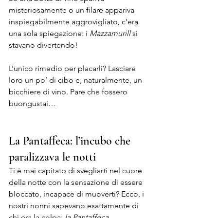
misteriosamente o un filare appariva 
inspiegabilmente aggrovigliato, c’era 
una sola spiegazione: i 
Mazzamurill
 si 
stavano divertendo!
L’unico rimedio per placarli? Lasciare 
loro un po’ di cibo e, naturalmente, un 
bicchiere di vino. Pare che fossero 
buongustai… 
La Pantaffeca: l’incubo che 
paralizzava le notti
Ti è mai capitato di svegliarti nel cuore 
della notte con la sensazione di essere 
bloccato, incapace di muoverti? Ecco, i 
nostri nonni sapevano esattamente di 
chi era la colpa: 
la Pantaffeca.