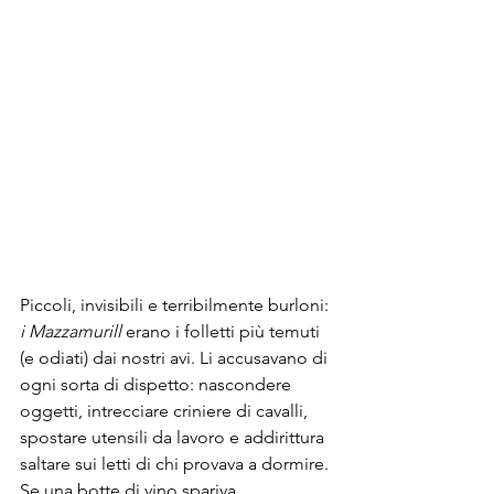
Piccoli, invisibili e terribilmente burloni:
i Mazzamurill 
erano i folletti più temuti 
(e odiati) dai nostri avi. Li accusavano di 
ogni sorta di dispetto: nascondere 
oggetti, intrecciare criniere di cavalli, 
spostare utensili da lavoro e addirittura 
saltare sui letti di chi provava a dormire. 
Se una botte di vino spariva 