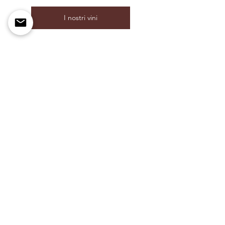
I nostri vini
Ogni bottiglia racconta un po' della 
storia di Avaro e della sua rinascita, 
unendo tradizione, passione e un 
pizzico di audacia.
Palazzo Centofanti
Giuliano Teatino
biologico
famiglia Centofanti
storia di famiglia
Montepulciano Palazzo Centofanti
storia vigneto
vigneto storia
tradizione
Mostra tutti
Post recenti