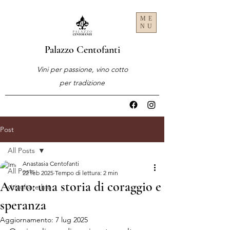
ME
NU
Palazzo Centofanti
Vini per passione, vino cotto
per tradizione
Post
All Posts
Anastasia Centofanti
All Posts
22 feb 2025
Tempo di lettura: 2 min
Avaro: una storia di coraggio e
viticulture bio
speranza
Aggiornamento:
7 lug 2025