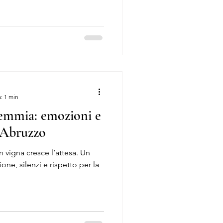
: 1 min
demmia: emozioni e
 d’Abruzzo
n vigna cresce l’attesa. Un
one, silenzi e rispetto per la