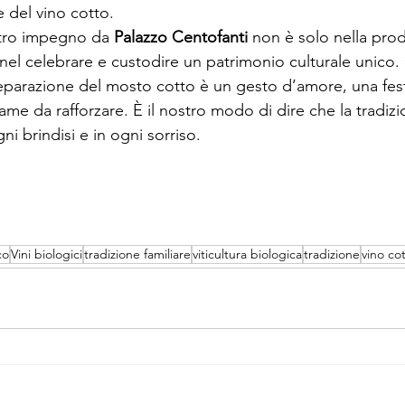
 del vino cotto. 
tro impegno da
 Palazzo Centofanti 
non è solo nella prod
 nel celebrare e custodire un patrimonio culturale unico.
parazione del mosto cotto è un gesto d’amore, una fes
me da rafforzare. È il nostro modo di dire che la tradizio
gni brindisi e in ogni sorriso. 
co
Vini biologici
tradizione familiare
viticultura biologica
tradizione
vino co