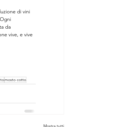
uzione di vini 
 Ogni 
ta da 
ne vive, e vive 
tto
mosto cotto
Mostra tutti