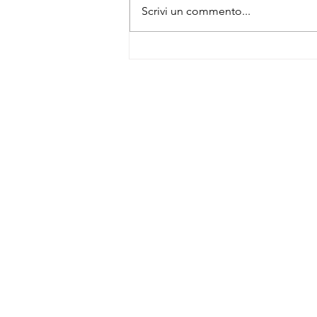
Scrivi un commento...
Caldo e siccità in vigna: come la
vite affronta l’estate prima della
vendemmia