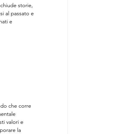
hiude storie, 
si al passato e 
ati e 
ndo che corre 
mentale 
i valori e 
porare la 