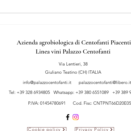
Perché i vigneti sono quasi
Tra i
sempre in collina?
il pa
nostr
Azienda agrobiologica di Centofanti Piacent
Linea vini Palazzo Centofanti
Via Lentieri, 38
Giuliano Teatino (CH) ITALIA
info@palazzocentofanti.it
palazzocentofanti@libero.i
Tel: +39 328 6934805 Whatsapp: +39 380 6551089 +39 389 
P.IVA: 01454780691
Cod. Fisc: CNTPNT66D20E0
Cookie policy
Privacy Policy