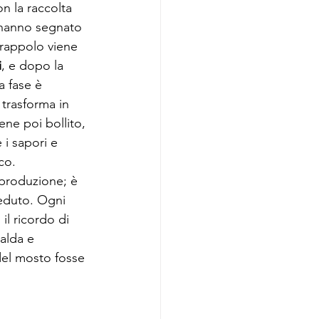
on la raccolta 
 hanno segnato 
grappolo viene 
i
, e dopo la 
a fase è 
 trasforma in 
ne poi bollito, 
i sapori e 
co.
produzione; è 
ceduto. Ogni 
il ricordo di 
alda e 
del mosto fosse 
.