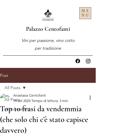
ME
NU
Palazzo Centofanti
Vini per passione, vino cotto
per tradizione
Post
All Posts
Anastasia Centofanti
All Posts
15 set 2025
Tempo di lettura: 3 min
Top 10 frasi da vendemmia
viticulture bio
(che solo chi c’è stato capisce
davvero)