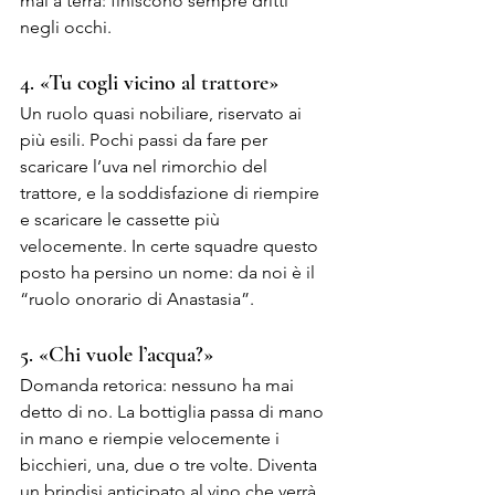
mai a terra: finiscono sempre dritti 
negli occhi.
4. «Tu cogli vicino al trattore»
Un ruolo quasi nobiliare, riservato ai 
più esili. Pochi passi da fare per 
scaricare l’uva nel rimorchio del 
trattore, e la soddisfazione di riempire 
e scaricare le cassette più 
velocemente. In certe squadre questo 
posto ha persino un nome: da noi è il 
“ruolo onorario di Anastasia”.
5. «Chi vuole l’acqua?»
Domanda retorica: nessuno ha mai 
detto di no. La bottiglia passa di mano 
in mano e riempie velocemente i 
bicchieri, una, due o tre volte. Diventa 
un brindisi anticipato al vino che verrà.